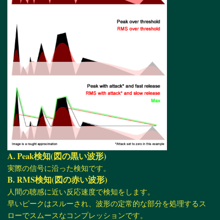
A. Peak検知(図の黒い波形)
実際の信号に沿った検知です。
B. RMS検知(図の赤い波形)
人間の聴感に近い反応速度で検知をします。
早いピークはスルーされ、波形の定常的な部分を処理するス
ローでスムースなコンプレッションです。