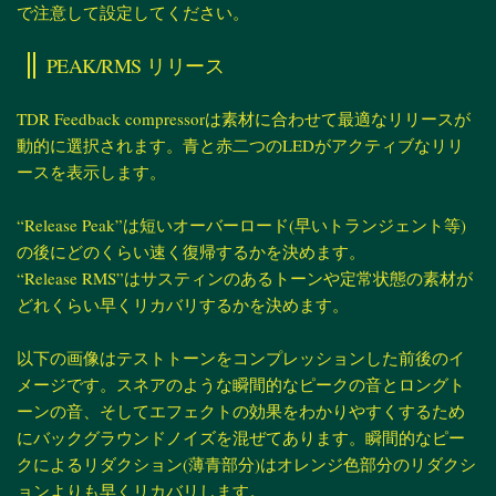
で注意して設定してください。
PEAK/RMS リリース
TDR Feedback compressorは素材に合わせて最適なリリースが
動的に選択されます。青と赤二つのLEDがアクティブなリリ
ースを表示します。
“Release Peak”は短いオーバーロード(早いトランジェント等)
の後にどのくらい速く復帰するかを決めます。
“Release RMS”はサスティンのあるトーンや定常状態の素材が
どれくらい早くリカバリするかを決めます。
以下の画像はテストトーンをコンプレッションした前後のイ
メージです。スネアのような瞬間的なピークの音とロングト
ーンの音、そしてエフェクトの効果をわかりやすくするため
にバックグラウンドノイズを混ぜてあります。瞬間的なピー
クによるリダクション(薄青部分)はオレンジ色部分のリダクシ
ョンよりも早くリカバリします。