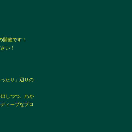
ての開催です！
ださい！
ゆったり」辺りの
を出しつつ、わか
でディープなプロ