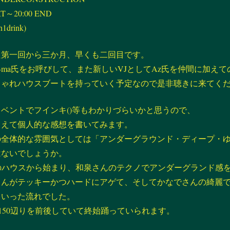
RT～20:00 END
h1drink)
た第一回から三か月、早くも二回目です。
i-ma氏をお呼びして、また新しいVJとしてAz氏を仲間に加え
しゃれハウスブートを持っていく予定なので是非聴きに来てく
ベントでフインキ()等もわかりづらいかと思うので、
まえて個人的な感想を書いてみます。
の全体的な雰囲気としては「アンダーグラウンド・ディープ・
はないでしょうか。
のハウスから始まり、和泉さんのテクノでアンダーグランド感
さんがテッキーかつハードにアゲて、そしてかなでさんの綺麗
といった流れでした。
0～150辺りを前後していて終始踊っていられます。