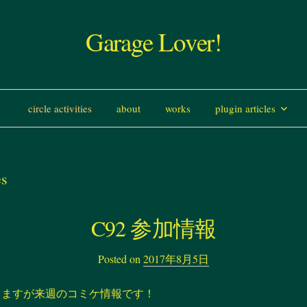
Garage Lover!
コ
circle activities
about
works
plugin articles
ン
es
テ
ン
C92 参加情報
ツ
Posted on
2017年8月5日
へ
りますが来週のコミケ情報です！