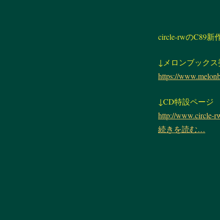
circle-rwの
↓メロンブックス
https://www.melonb
↓CD特設ページ
http://www.circle-r
続きを読む…