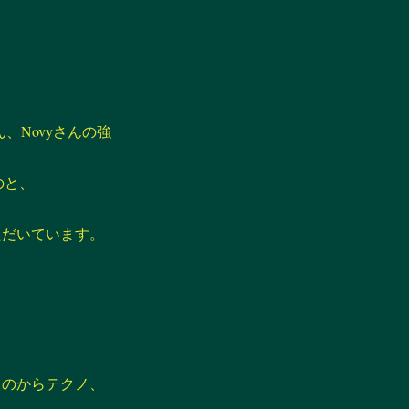
、Novyさんの強
のと、
ただいています。
ものからテクノ、