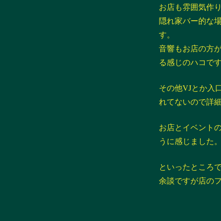
お店も雰囲気作
隠れ家バー的な
す。
音響もお店の方
る感じのハコで
その他VJとか入
れてないので詳
お店とイベント
うに感じました
といったところ
余談ですが店の