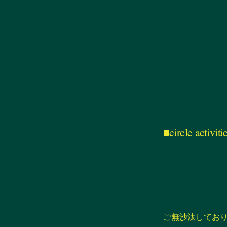
■circle activiti
ご無沙汰してお