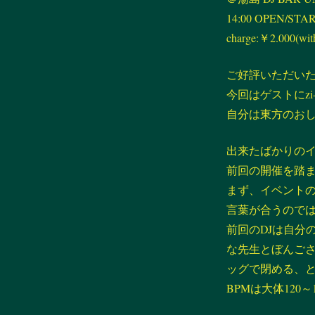
14:00 OPEN/STA
charge:￥2.000(wit
ご好評いただい
今回はゲストにz
自分は東方のお
出来たばかりのイ
前回の開催を踏
まず、イベント
言葉が合うので
前回のDJは自分
な先生とぼんご
ッグで閉める、
BPMは大体12