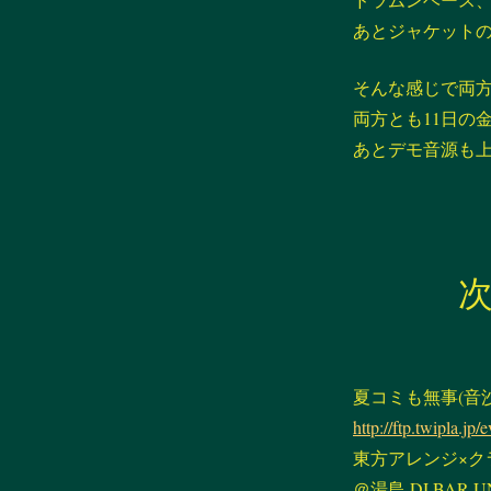
あとジャケット
そんな感じで両
両方とも11日の
あとデモ音源も
夏コミも無事(音
http://ftp.twipla.jp
東方アレンジ×ク
＠湯島 DJ BAR U