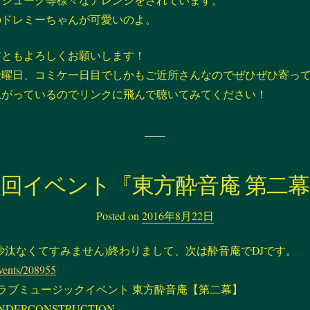
のドレミーちゃんが可愛いのよ。
方ともよろしくお願いします！
金曜日、コミケ一日目でしかもご近所さんなのでぜひぜひ寄っ
上がっているのでリンクに飛んで聴いてみてください！
次回イベント『東方酔音庵 第二幕
Posted on
2016年8月22日
沙汰なくてすみません)終わりまして、次は酔音庵でDJです。
/events/208955
ラブミュージックイベント 東方酔音庵【第二幕】
NDERCONSTRUCTION