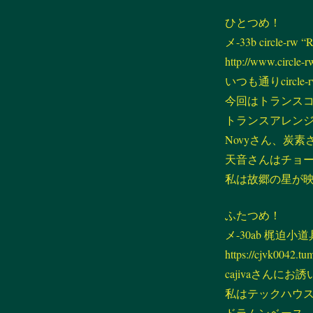
ひとつめ！
メ-33b circle-rw “R
http://www.circle-rw
いつも通りcircle
今回はトランスコン
トランスアレン
Novyさん、炭
天音さんはチョ
私は故郷の星が
ふたつめ！
メ-30ab 梶迫小道具
https://cjvk0042.tu
cajivaさん
私はテックハウ
ドラムンベース