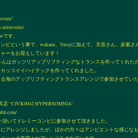
ス
everie”
キ
.net/reverie/
-rwです。
ッ
ピという事で、wakana、Nissyに加えて、天音さん、炭素さん
ジャーをお迎えしています！
プ
素さんはガッツリアップリフティングなトランスを作ってくれた
ーカッコイイハイテックを作ってくれました。
映る海のアップリフティングトランスアレンジで参加させてい
店 “CJVK0042 HYPERSOMNIA”
mblr.com/
にお誘い頂いてドレミーコンピに参加させて頂きました。
スにアレンジしましたが、ほかの方々はアンビエントな感じな
、ジューク等様々なアレンジをされています。