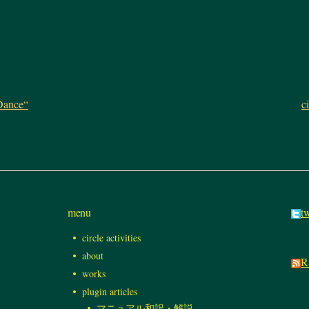
 Dance“
c
menu
tw
circle activities
about
R
works
plugin articles
マニュアル和訳・解説