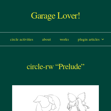
Garage Lover!
コ
circle activities
about
works
plugin articles
ン
circle-rw “Prelude”
テ
ン
ツ
へ