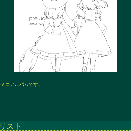
ス
キ
ッ
プ
のミニアルバムです。
。
リスト