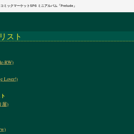
リスト
le-RW)
e Lover!)
スト
り屋)
rw)