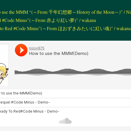
 to use the MMM “(～From 千年幻想郷～History of the Moon～)” / Ni
quel #Code Minus”(～From 赤より紅い夢)” / wakana
ady to Red #Code Minus”(～From ほおずきみたいに紅い魂)” / wakana