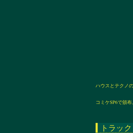
ハウスとテクノ
コミケSP6で頒布
トラック