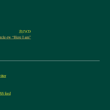
次のCD
ircle-rw “Here I am”
itter
SS feed