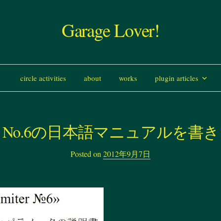
Garage Lover!
コ
circle activities
about
works
plugin articles
ン
iter No.6の日本語マニュアルを書
テ
Posted on
2012年9月7日
ン
ツ
へ