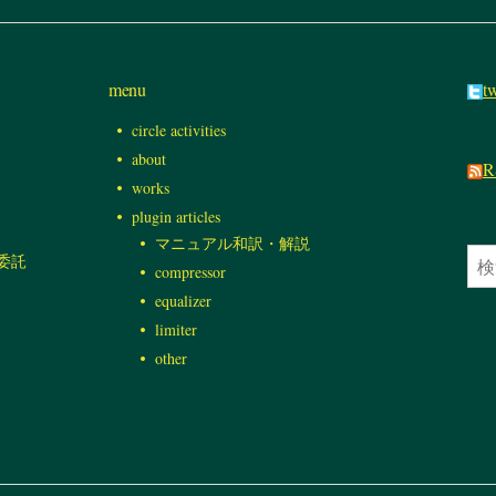
menu
tw
circle activities
about
R
works
plugin articles
マニュアル和訳・解説
検
書店委託
compressor
索:
equalizer
limiter
other