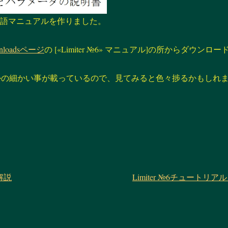
ス
6の日本語マニュアルを作りました。
キ
wnloadsページ
の [«Limiter №6» マニュアル]の所からダウン
ッ
かの細かい事が載っているので、見てみると色々捗るかもしれ
プ
の解説
Limiter №6チュート