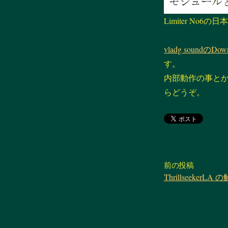
Limiter No
vladg soundのDo
す。
内部動作の事と
らどうぞ。
前の投稿
ThrillseekerLA 