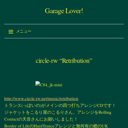
Garage Lover!
メニュー
コ
ン
テ
circle-rw “Retribution”
ン
ツ
へ
ス
キ
http://www.circle-rw.net/music/retribution
ッ
トランス(っぽいの)がメインの四つ打ちアレンジCDです！
プ
ジャケットをこるり屋のこるりさん、アレンジをRolling
Contactの天音さんにお願いしました！
Border of LifeのHardTranceアレンジと無何有の郷のUK